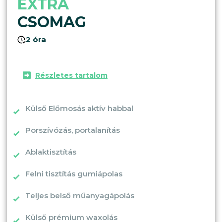
EXTRA
CSOMAG
2 óra
Részletes tartalom
Külső Előmosás aktív habbal
Porszívózás, portalanítás
Ablaktisztítás
Felni tisztítás gumiápolas
Teljes belső műanyagápolás
Külső prémium waxolás