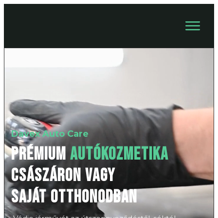
Davex Auto Care
PRÉM
IUM
AUTÓKOZMETIKA
CSÁSZÁRON
vagy
saját otthonodban