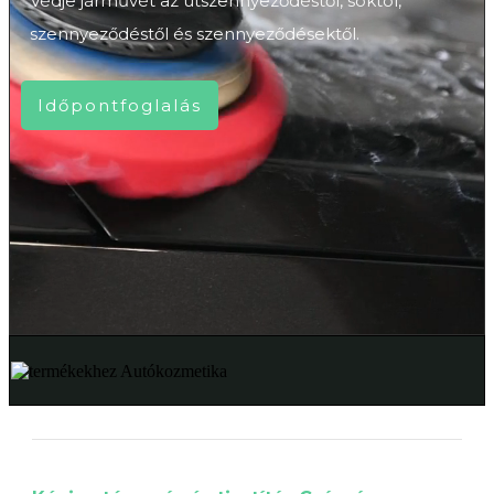
Védje járművét az útszennyeződéstől, sóktól,
szennyeződéstől és szennyeződésektől.
Időpontfoglalás