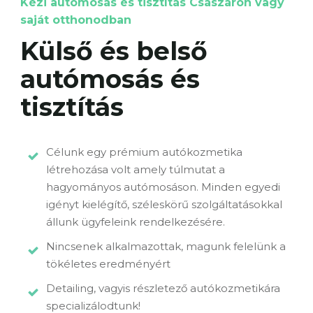
Kézi autómosás és tisztítás Császáron vagy
saját otthonodban
Külső és belső
autómosás és
tisztítás
Célunk egy prémium autókozmetika
létrehozása volt amely túlmutat a
hagyományos autómosáson. Minden egyedi
igényt kielégítő, széleskörű szolgáltatásokkal
állunk ügyfeleink rendelkezésére.
Nincsenek alkalmazottak, magunk felelünk a
tökéletes eredményért
Detailing, vagyis részletező autókozmetikára
specializálodtunk!