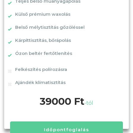
Teljes belső műanyagápolás
Külső prémium waxolás
Belső mélytisztítás gőzöléssel
Kárpittisztítás, bőrápolás
Ózon beltér fertőtlenítés
Felkészítés polírozásra
Ajándék klímatisztítás
39000 Ft
-tól
Időpontfoglalás