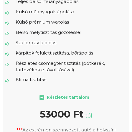
Teljes belső műanyagápolás
Külső műanyagok ápolása
Külső prémium waxolás
Belső mélytisztítás gőzöléssel
Szállórozsda oldás
kárpitok felülettisztítása, bőrápolás
Részletes csomagtér tisztítás (pótkerék,
tartozékok eltávolításával)
Klíma tisztítás
Részletes tartalom
53000 Ft
-tól
***
Az extrémen szennyezett autó a helyszíni